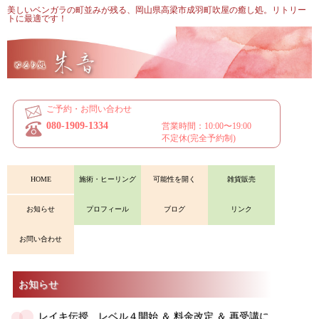
美しいベンガラの町並みが残る、岡山県高梁市成羽町吹屋の癒し処。リトリー
トに最適です！
ご予約・お問い合わせ
080-1909-1334
営業時間：10:00〜19:00
不定休(完全予約制)
HOME
施術・ヒーリング
可能性を開く
雑貨販売
お知らせ
プロフィール
ブログ
リンク
お問い合わせ
お知らせ
レイキ伝授 レベル４開始 ＆ 料金改定 ＆ 再受講に