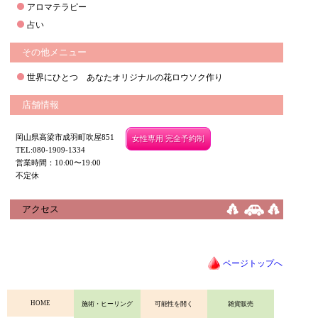
アロマテラピー
占い
その他メニュー
世界にひとつ あなたオリジナルの花ロウソク作り
店舗情報
岡山県高梁市成羽町吹屋851
女性専用 完全予約制
TEL:080-1909-1334
営業時間：10:00〜19:00
不定休
アクセス
ページトップへ
HOME
施術・ヒーリング
可能性を開く
雑貨販売