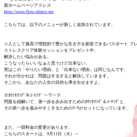
新ホームページアドレス
https://www.flow-silence.net
こちらでは、以下のメニューが新しく追加されています。
☆人として最高で理想的で豊かな生き方を創造できるパスポート プ
ストレスクリア体験セッションをプレゼント中。
解決したい悩みがある。
こうなったらいいなぁと思うけど出来ない。
実はこの「やりたい理由」と「出来ない理由」は同じなんです。
それが分かれば、問題はするすると解決していきます。
そこから、あなたの人生の目的も導き出せますよ。
☆ｶｳﾝｾﾘﾝｸﾞ＆ｺｰﾁﾝｸﾞ ～ワーク
問題を紐解いて、第一歩を歩み出すためのｶｳﾝｾﾘﾝｸﾞ＆ｺｰﾁﾝｸﾞと、
その第一歩を進みやすくするためのﾜｰｸがセットになっています。
また、一部料金の変更があります。
こちらのスタートは、9月11日（火）～