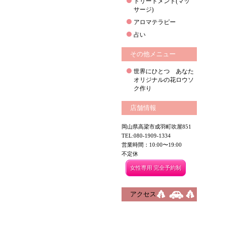
トリートメント(マッ
サージ)
アロマテラピー
占い
その他メニュー
世界にひとつ あなた
オリジナルの花ロウソ
ク作り
店舗情報
岡山県高梁市成羽町吹屋851
TEL:080-1909-1334
営業時間：10:00〜19:00
不定休
女性専用 完全予約制
アクセス