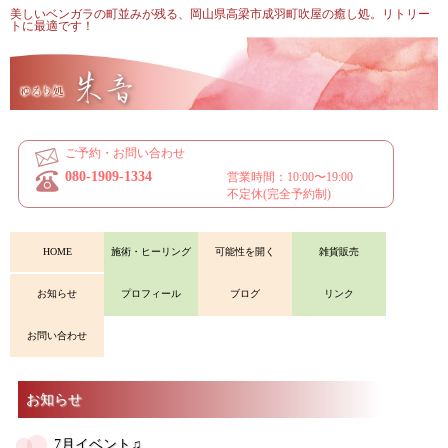
美しいベンガラの町並みが残る、岡山県高梁市成羽町吹屋の癒し処。リトリー
トに最適です！
ご予約・お問い合わせ
080-1909-1334
営業時間：10:00〜19:00
不定休(完全予約制)
HOME
施術・ヒーリング
可能性を開く
雑貨販売
お知らせ
プロフィール
ブログ
リンク
お問い合わせ
お知らせ
7月イベント♫