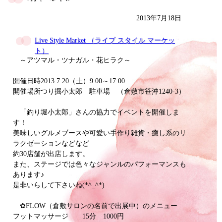
2013年7月18日
Live Style Market （ライブ スタイル マーケッ
ト）
～アツマル・ツナガル・花ヒラク～
開催日時
2013.7.20（土）9:00～17:00
開催場所
つり掘小太郎 駐車場 （倉敷市笹沖1240-3）
「釣り堀小太郎」さんの協力でイベントを開催しま
す！
美味しいグルメブースや可愛い手作り雑貨・癒し系のリ
ラクゼーションなどなど
約30店舗が出店します。
また、ステージでは色々なジャンルのパフォーマンスも
あります♪
是非いらして下さいね(*^_^*)
✿FLOW（倉敷サロンの名前で出展中）のメニュー
フットマッサージ 15分 1000円