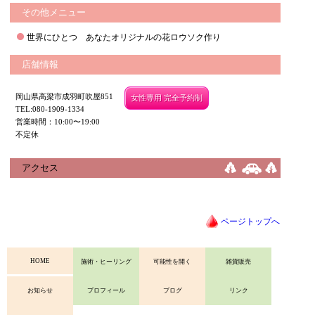
その他メニュー
世界にひとつ あなたオリジナルの花ロウソク作り
店舗情報
岡山県高梁市成羽町吹屋851
女性専用 完全予約制
TEL:080-1909-1334
営業時間：10:00〜19:00
不定休
アクセス
ページトップへ
HOME
施術・ヒーリング
可能性を開く
雑貨販売
お知らせ
プロフィール
ブログ
リンク