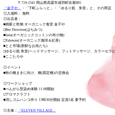
〒719-2341 岡山県高梁市成羽町吹屋885
「金子や」
・「下町ふらっと」・「ゆるり処 朱音」と、その周辺
◎入場料： 無料
◎出店者：
■雑穀と乾物 オーガニック食堂 金子や
□Bee Direction(はちみつ)
■luna(オーガニックコットンの布小物)
□Tulenote(オーガニック珈琲＆紅茶)
■とと市場(新鮮なお魚たち)
□ゆるり処 朱音(ヘッドマッサージ、フットマッサージ、カラーセラピ
■ここたろや
◎イベント
■秋の種まきに向け、種(固定種)の交換会
◎ワークショップ
■べんがら型染め体験 11:00開始
□アロマクラフト
■消しゴムハンコ作り 13時30分開始 定員5名 要予約
◎主催：
「ELEVEN VILLAGE」