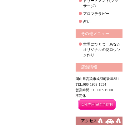
トリートメント(マッ
サージ)
アロマテラピー
占い
その他メニュー
世界にひとつ あなた
オリジナルの花ロウソ
ク作り
店舗情報
岡山県高梁市成羽町吹屋851
TEL:080-1909-1334
営業時間：10:00〜19:00
不定休
女性専用 完全予約制
アクセス