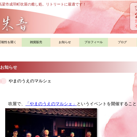
高梁市成羽町吹屋の癒し処。リトリートに最適です！
可能性を開く
雑貨販売
お知らせ
プロフィール
ブログ
お知らせ
やまのうえのマルシェ
吹屋で、
「やまのうえのマルシェ」
というイベントを開催すること